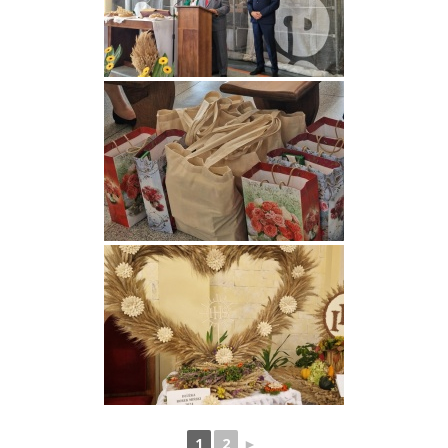
1
2
►