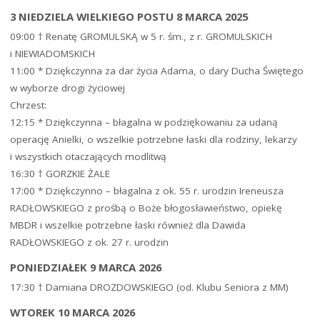
3 NIEDZIELA WIELKIEGO POSTU 8 MARCA 2025
09:00 † Renatę GROMULSKĄ w 5 r. śm., z r. GROMULSKICH
i NIEWIADOMSKICH
11:00 * Dziękczynna za dar życia Adama, o dary Ducha Świętego
w wyborze drogi życiowej
Chrzest:
12:15 * Dziękczynna – błagalna w podziękowaniu za udaną
operację Anielki, o wszelkie potrzebne łaski dla rodziny, lekarzy
i wszystkich otaczających modlitwą
16:30 † GORZKIE ŻALE
17:00 * Dziękczynno – błagalna z ok. 55 r. urodzin Ireneusza
RADŁOWSKIEGO z prośbą o Boże błogosławieństwo, opiekę
MBDR i wszelkie potrzebne łaski również dla Dawida
RADŁOWSKIEGO z ok. 27 r. urodzin
PONIEDZIAŁEK 9 MARCA 2026
17:30 † Damiana DROZDOWSKIEGO (od. Klubu Seniora z MM)
WTOREK 10 MARCA 2026